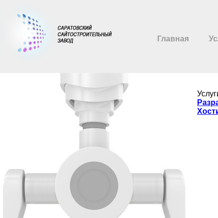
Главная
Ус
Услуг
Разр
Хост